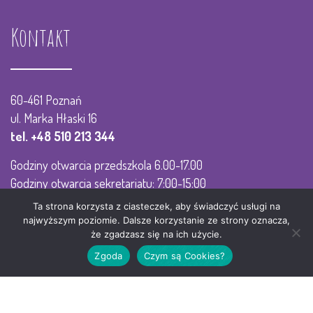
Kontakt
60-461 Poznań
ul. Marka Hłaski 16
tel. +48 510 213 344
Godziny otwarcia przedszkola 6.00-17.00
Godziny otwarcia sekretariatu: 7:00-15:00
Ta strona korzysta z ciasteczek, aby świadczyć usługi na
e-mail: p77.koraliki@gmail.com
najwyższym poziomie. Dalsze korzystanie ze strony oznacza,
że zgadzasz się na ich użycie.
Zgoda
Czym są Cookies?