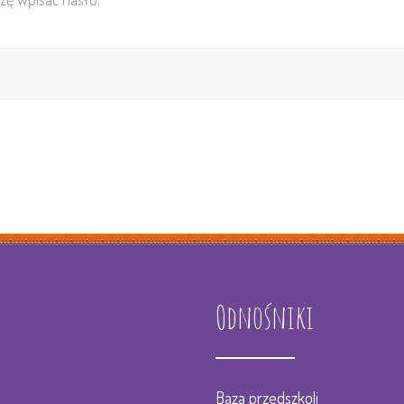
Psy
Lo
Ped
Ada
Jad
Odnośniki
Baza przedszkoli