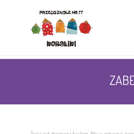
ZABE
Treść jest chroniona hasłem. Aby ją zobaczyć, pro