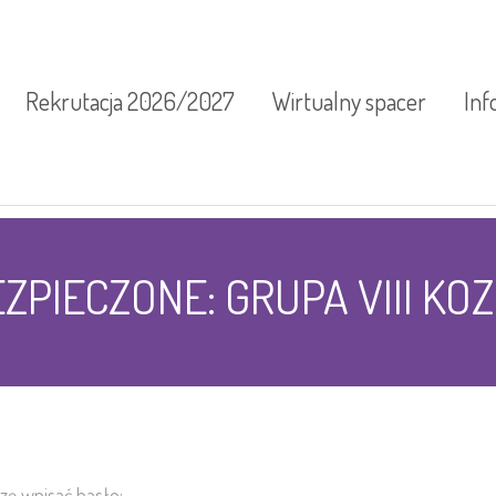
Rekrutacja 2026/2027
Wirtualny spacer
Inf
Inf
ZPIECZONE: GRUPA VIII KOZ
Kal
Pla
Pra
Zaj
szę wpisać hasło: