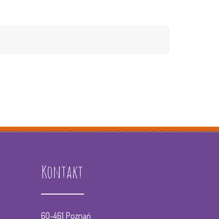
cholog
Grupa III Liski
gopeda
Grupa IV Króliczki
agog Specjalny
Grupa V Ślimaczki
ptacja i wyprawka
Grupa VI Tygryski
łospis
Grupa VII Wilki
Grupa VIII Koziołki
Grupa IX Pandy
Kontakt
Zajęcia z zumby gr. I-IV
Zajecia z zumby gr. V-IX
60-461 Poznań