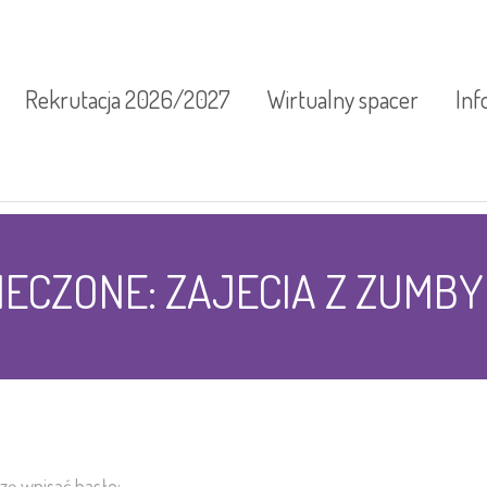
Rekrutacja 2026/2027
Wirtualny spacer
Inf
Inf
ECZONE: ZAJECIA Z ZUMBY 
Kal
Pla
Pra
Zaj
szę wpisać hasło: