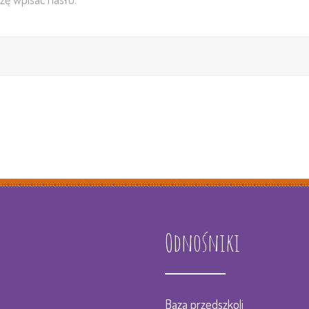
Psy
Lo
Ped
Ada
Jad
Odnośniki
Baza przedszkoli