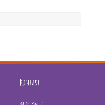
cholog
Grupa III Liski
gopeda
Grupa IV Króliczki
agog Specjalny
Grupa V Ślimaczki
ptacja i wyprawka
Grupa VI Tygryski
łospis
Grupa VII Wilki
Grupa VIII Koziołki
Grupa IX Pandy
Kontakt
Zajęcia z zumby gr. I-IV
Zajecia z zumby gr. V-IX
60-461 Poznań