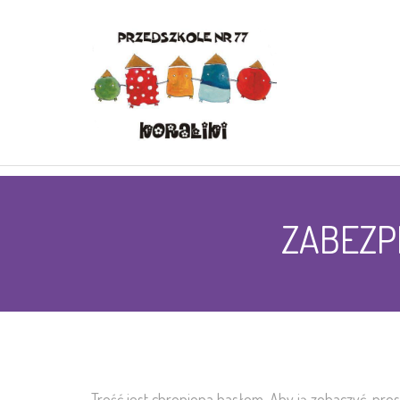
ZABEZPI
Treść jest chroniona hasłem. Aby ją zobaczyć, pro